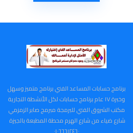
برنامج حسابات المساعد الفني برنامج متميز وسهل
وخبرة ١٧ عام برنامج حسابات لكل الأنشطة التجارية
مكتب الشروق الفني للبرمجة مبرمج صابر الزمزمي
شارع ضياء من شارع الهرم محطة المطبعة بالجيزة
٠١٠٦٦٦١٢٤٦٠