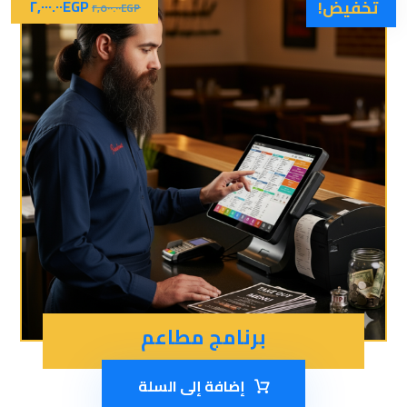
تخفيض!
EGP
٢,٠٠٠.٠٠
٢,٥٠٠.٠٠
EGP
برنامج مطاعم
إضافة إلى السلة